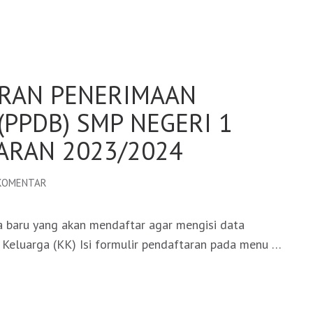
RAN PENERIMAAN
(PPDB) SMP NEGERI 1
ARAN 2023/2024
PADA
 KOMENTAR
FORMULIR
PENDAFTARAN
a baru yang akan mendaftar agar mengisi data
PENERIMAAN
 Keluarga (KK) Isi formulir pendaftaran pada menu …
PESERTA
DIDIK
BARU